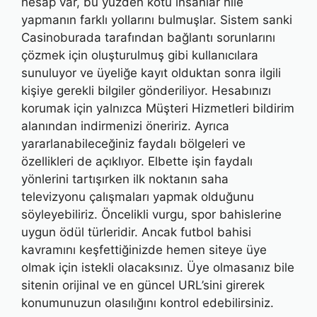
hesap var, bu yüzden kötü insanlar hile
yapmanın farklı yollarını bulmuşlar. Sistem sanki
Casinoburada tarafından bağlantı sorunlarını
çözmek için oluşturulmuş gibi kullanıcılara
sunuluyor ve üyeliğe kayıt olduktan sonra ilgili
kişiye gerekli bilgiler gönderiliyor. Hesabınızı
korumak için yalnızca Müşteri Hizmetleri bildirim
alanından indirmenizi öneririz. Ayrıca
yararlanabileceğiniz faydalı bölgeleri ve
özellikleri de açıklıyor. Elbette işin faydalı
yönlerini tartışırken ilk noktanın saha
televizyonu çalışmaları yapmak olduğunu
söyleyebiliriz. Öncelikli vurgu, spor bahislerine
uygun ödül türleridir. Ancak futbol bahisi
kavramını keşfettiğinizde hemen siteye üye
olmak için istekli olacaksınız. Üye olmasanız bile
sitenin orijinal ve en güncel URL’sini girerek
konumunuzun olasılığını kontrol edebilirsiniz.