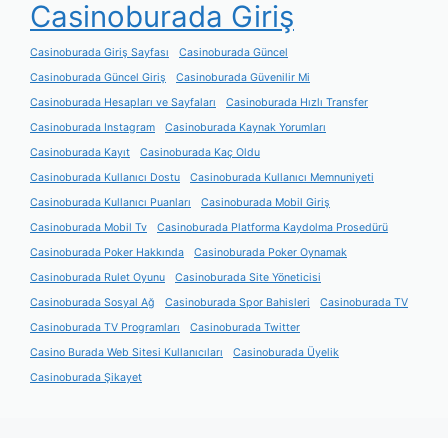
Casinoburada Giriş
Casinoburada Giriş Sayfası
Casinoburada Güncel
Casinoburada Güncel Giriş
Casinoburada Güvenilir Mi
Casinoburada Hesapları ve Sayfaları
Casinoburada Hızlı Transfer
Casinoburada Instagram
Casinoburada Kaynak Yorumları
Casinoburada Kayıt
Casinoburada Kaç Oldu
Casinoburada Kullanıcı Dostu
Casinoburada Kullanıcı Memnuniyeti
Casinoburada Kullanıcı Puanları
Casinoburada Mobil Giriş
Casinoburada Mobil Tv
Casinoburada Platforma Kaydolma Prosedürü
Casinoburada Poker Hakkında
Casinoburada Poker Oynamak
Casinoburada Rulet Oyunu
Casinoburada Site Yöneticisi
Casinoburada Sosyal Ağ
Casinoburada Spor Bahisleri
Casinoburada TV
Casinoburada TV Programları
Casinoburada Twitter
Casino Burada Web Sitesi Kullanıcıları
Casinoburada Üyelik
Casinoburada Şikayet