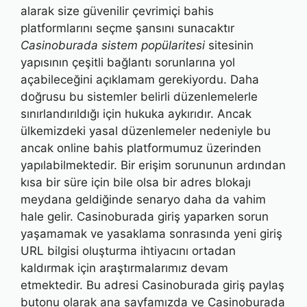
alarak size güvenilir çevrimiçi bahis
platformlarını seçme şansını sunacaktır
Casinoburada sistem popülaritesi
sitesinin
yapısının çeşitli bağlantı sorunlarına yol
açabileceğini açıklamam gerekiyordu. Daha
doğrusu bu sistemler belirli düzenlemelerle
sınırlandırıldığı için hukuka aykırıdır. Ancak
ülkemizdeki yasal düzenlemeler nedeniyle bu
ancak online bahis platformumuz üzerinden
yapılabilmektedir. Bir erişim sorununun ardından
kısa bir süre için bile olsa bir adres blokajı
meydana geldiğinde senaryo daha da vahim
hale gelir. Casinoburada giriş yaparken sorun
yaşamamak ve yasaklama sonrasında yeni giriş
URL bilgisi oluşturma ihtiyacını ortadan
kaldırmak için araştırmalarımız devam
etmektedir. Bu adresi Casinoburada giriş paylaş
butonu olarak ana sayfamızda ve Casinoburada