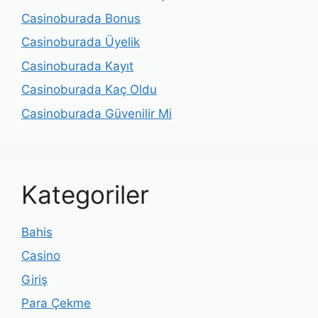
Casinoburada Bonus
Casinoburada Üyelik
Casinoburada Kayıt
Casinoburada Kaç Oldu
Casinoburada Güvenilir Mi
Kategoriler
Bahis
Casino
Giriş
Para Çekme