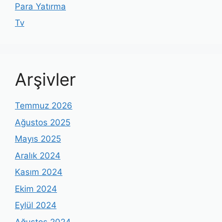
Para Yatırma
Tv
Arşivler
Temmuz 2026
Ağustos 2025
Mayıs 2025
Aralık 2024
Kasım 2024
Ekim 2024
Eylül 2024
Ağustos 2024