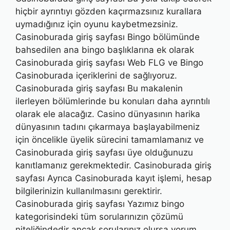
hiçbir ayrıntıyı gözden kaçırmazsınız kurallara
uymadığınız için oyunu kaybetmezsiniz.
Casinoburada giriş sayfası Bingo bölümünde
bahsedilen ana bingo başlıklarına ek olarak
Casinoburada giriş sayfası Web FLG ve Bingo
Casinoburada içeriklerini de sağlıyoruz.
Casinoburada giriş sayfası Bu makalenin
ilerleyen bölümlerinde bu konuları daha ayrıntılı
olarak ele alacağız. Casino dünyasının harika
dünyasının tadını çıkarmaya başlayabilmeniz
için öncelikle üyelik sürecini tamamlamanız ve
Casinoburada giriş sayfası üye olduğunuzu
kanıtlamanız gerekmektedir. Casinoburada giriş
sayfası Ayrıca Casinoburada kayıt işlemi, hesap
bilgilerinizin kullanılmasını gerektirir.
Casinoburada giriş sayfası Yazımız bingo
kategorisindeki tüm sorularınızın çözümü
niteliğindedir ancak sorularınız olursa yorum