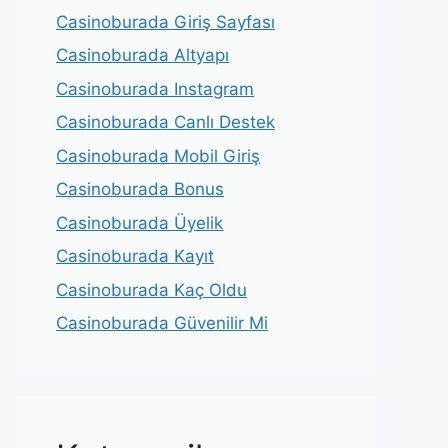
Casinoburada Giriş Sayfası
Casinoburada Altyapı
Casinoburada Instagram
Casinoburada Canlı Destek
Casinoburada Mobil Giriş
Casinoburada Bonus
Casinoburada Üyelik
Casinoburada Kayıt
Casinoburada Kaç Oldu
Casinoburada Güvenilir Mi