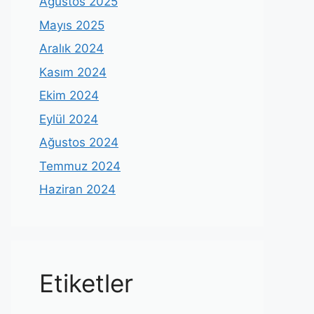
Ağustos 2025
Mayıs 2025
Aralık 2024
Kasım 2024
Ekim 2024
Eylül 2024
Ağustos 2024
Temmuz 2024
Haziran 2024
Etiketler