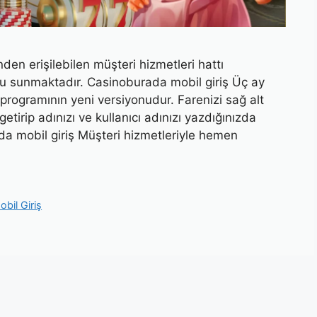
den erişilebilen müşteri hizmetleri hattı
mu sunmaktadır. Casinoburada mobil giriş Üç ay
programının yeni versiyonudur. Farenizi sağ alt
tirip adınızı ve kullanıcı adınızı yazdığınızda
da mobil giriş Müşteri hizmetleriyle hemen
bil Giriş