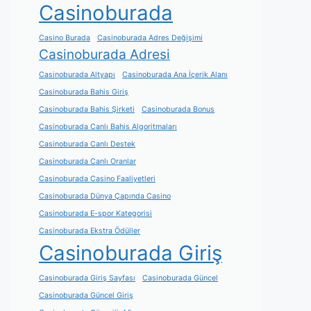
Casinoburada
Casino Burada
Casinoburada Adres Değişimi
Casinoburada Adresi
Casinoburada Altyapı
Casinoburada Ana İçerik Alanı
Casinoburada Bahis Giriş
Casinoburada Bahis Şirketi
Casinoburada Bonus
Casinoburada Canlı Bahis Algoritmaları
Casinoburada Canlı Destek
Casinoburada Canlı Oranlar
Casinoburada Casino Faaliyetleri
Casinoburada Dünya Çapında Casino
Casinoburada E-spor Kategorisi
Casinoburada Ekstra Ödüller
Casinoburada Giriş
Casinoburada Giriş Sayfası
Casinoburada Güncel
Casinoburada Güncel Giriş