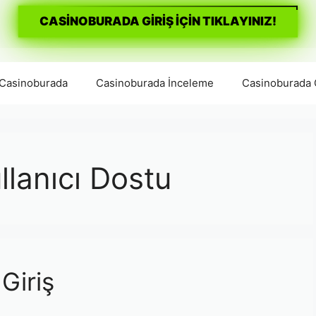
CASİNOBURADA GİRİŞ İÇİN TIKLAYINIZ!
Casinoburada
Casinoburada İnceleme
Casinoburada 
lanıcı Dostu
Giriş