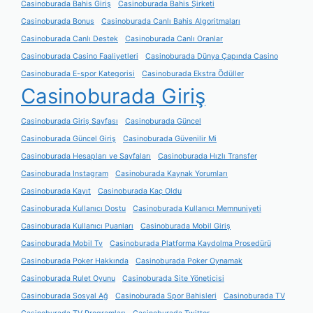
Casinoburada Bahis Giriş
Casinoburada Bahis Şirketi
Casinoburada Bonus
Casinoburada Canlı Bahis Algoritmaları
Casinoburada Canlı Destek
Casinoburada Canlı Oranlar
Casinoburada Casino Faaliyetleri
Casinoburada Dünya Çapında Casino
Casinoburada E-spor Kategorisi
Casinoburada Ekstra Ödüller
Casinoburada Giriş
Casinoburada Giriş Sayfası
Casinoburada Güncel
Casinoburada Güncel Giriş
Casinoburada Güvenilir Mi
Casinoburada Hesapları ve Sayfaları
Casinoburada Hızlı Transfer
Casinoburada Instagram
Casinoburada Kaynak Yorumları
Casinoburada Kayıt
Casinoburada Kaç Oldu
Casinoburada Kullanıcı Dostu
Casinoburada Kullanıcı Memnuniyeti
Casinoburada Kullanıcı Puanları
Casinoburada Mobil Giriş
Casinoburada Mobil Tv
Casinoburada Platforma Kaydolma Prosedürü
Casinoburada Poker Hakkında
Casinoburada Poker Oynamak
Casinoburada Rulet Oyunu
Casinoburada Site Yöneticisi
Casinoburada Sosyal Ağ
Casinoburada Spor Bahisleri
Casinoburada TV