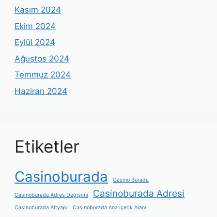
Kasım 2024
Ekim 2024
Eylül 2024
Ağustos 2024
Temmuz 2024
Haziran 2024
Etiketler
Casinoburada
Casino Burada
Casinoburada Adresi
Casinoburada Adres Değişimi
Casinoburada Altyapı
Casinoburada Ana İçerik Alanı