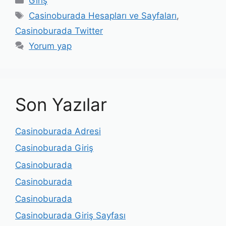
Giriş
Etiketler
Casinoburada Hesapları ve Sayfaları
,
Casinoburada Twitter
Yorum yap
Son Yazılar
Casinoburada Adresi
Casinoburada Giriş
Casinoburada
Casinoburada
Casinoburada
Casinoburada Giriş Sayfası