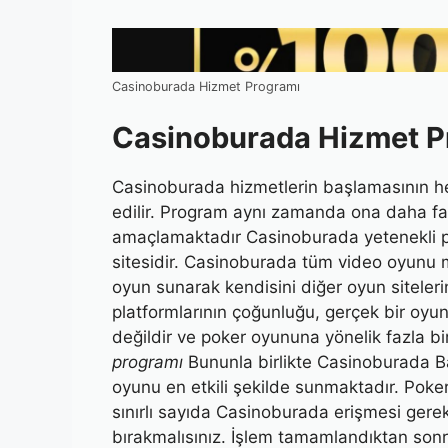
Casinoburada Hizmet Programı
Casinoburada Hizmet P
Casinoburada hizmetlerin başlamasının hem
edilir. Program aynı zamanda ona daha faz
amaçlamaktadır Casinoburada yetenekli pr
sitesidir. Casinoburada tüm video oyunu m
oyun sunarak kendisini diğer oyun siteleri
platformlarının çoğunluğu, gerçek bir oyu
değildir ve poker oyununa yönelik fazla bi
programı
Bununla birlikte Casinoburada Ba
oyunu en etkili şekilde sunmaktadır. Poker 
sınırlı sayıda Casinoburada erişmesi gerek
bırakmalısınız. İşlem tamamlandıktan sonr