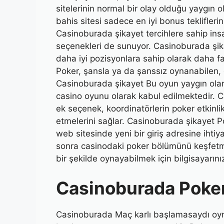
sitelerinin normal bir olay olduğu yaygın 
bahis sitesi sadece en iyi bonus teklifler
Casinoburada şikayet tercihlere sahip insa
seçenekleri de sunuyor. Casinoburada şi
daha iyi pozisyonlara sahip olarak daha fa
Poker, şansla ya da şanssız oynanabilen,
Casinoburada şikayet Bu oyun yaygın olar
casino oyunu olarak kabul edilmektedir.
ek seçenek, koordinatörlerin poker etkinli
etmelerini sağlar. Casinoburada şikayet 
web sitesinde yeni bir giriş adresine ihti
sonra casinodaki poker bölümünü keşfetme
bir şekilde oynayabilmek için bilgisayarı
Casinoburada Pok
Casinoburada Maç karlı başlamasaydı oy