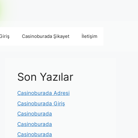
Giriş
Casinoburada Şikayet
İletişim
Son Yazılar
Casinoburada Adresi
Casinoburada Giriş
Casinoburada
Casinoburada
Casinoburada