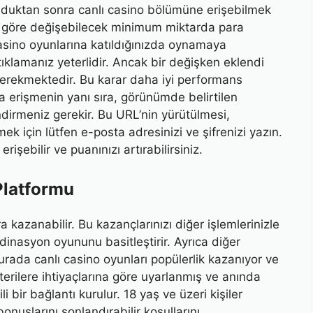
olduktan sonra canlı casino bölümüne erişebilmek
ine göre değişebilecek minimum miktarda para
casino oyunlarına katıldığınızda oynamaya
ıklamanız yeterlidir. Ancak bir değişken eklendi
gerekmektedir. Bu karar daha iyi performans
erişmenin yanı sıra, görünümde belirtilen
ndirmeniz gerekir. Bu URL’nin yürütülmesi,
ek için lütfen e-posta adresinizi ve şifrenizi yazın.
ebilir ve puanınızı artırabilirsiniz.
Platformu
kazanabilir. Bu kazançlarınızı diğer işlemlerinizle
ordinasyon oyununu basitleştirir. Ayrıca diğer
burada canlı casino oyunları popülerlik kazanıyor ve
erilere ihtiyaçlarına göre uyarlanmış ve anında
i bir bağlantı kurulur. 18 yaş ve üzeri kişiler
uslarını sonlandırabilir koşullarını