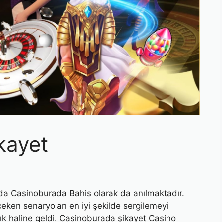
kayet
da Casinoburada Bahis olarak da anılmaktadır.
çeken senaryoları en iyi şekilde sergilemeyi
rlık haline geldi. Casinoburada şikayet Casino