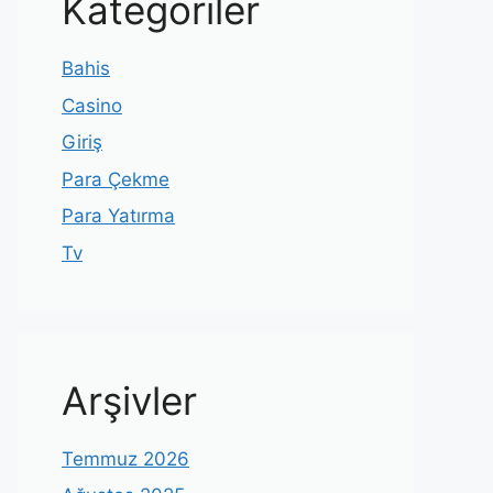
Kategoriler
Bahis
Casino
Giriş
Para Çekme
Para Yatırma
Tv
Arşivler
Temmuz 2026