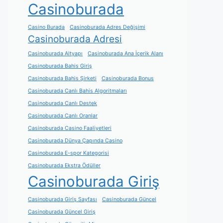
Casinoburada
Casino Burada
Casinoburada Adres Değişimi
Casinoburada Adresi
Casinoburada Altyapı
Casinoburada Ana İçerik Alanı
Casinoburada Bahis Giriş
Casinoburada Bahis Şirketi
Casinoburada Bonus
Casinoburada Canlı Bahis Algoritmaları
Casinoburada Canlı Destek
Casinoburada Canlı Oranlar
Casinoburada Casino Faaliyetleri
Casinoburada Dünya Çapında Casino
Casinoburada E-spor Kategorisi
Casinoburada Ekstra Ödüller
Casinoburada Giriş
Casinoburada Giriş Sayfası
Casinoburada Güncel
Casinoburada Güncel Giriş