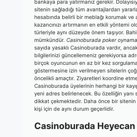
bankaya para yatırmanız gerekir. Dolayısıy
sitenin sağladığı tüm avantajlardan yar
hesabında belirli bir meblağı korumak ve 
kazancınızı artırmanın en etkili yöntemi o
türleriyle aynı düzeyde önem taşıyor. Bahi
mümkündür.
Casinoburada poker oynam
sayıda yasaklı Casinoburada vardır, ancak 
bilgilerinizi güncellemeniz gerekiyorsa adr
birçok oyuncunun en az bir kez sorgulamak
göstermesine izin verilmeyen sitelerin ço
öncelikli amaçtır. Ziyaretleri koordine et
Casinoburada üyelerinin herhangi bir kay
yeni adres belirlenecek. Bu özelliğin yanı 
dikkat çekmektedir. Daha önce bir siteni
kişi için de aynı durum geçerlidir.
Casinoburada Heyecan 