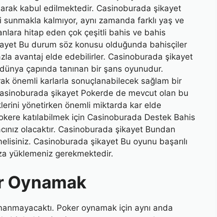
olarak kabul edilmektedir. Casinoburada şikayet
ini sunmakla kalmıyor, aynı zamanda farklı yaş ve
nlara hitap eden çok çeşitli bahis ve bahis
kayet Bu durum söz konusu olduğunda bahisçiler
zla avantaj elde edebilirler. Casinoburada şikayet
 dünya çapında tanınan bir şans oyunudur.
ak önemli karlarla sonuçlanabilecek sağlam bir
 Casinoburada şikayet Pokerde de mevcut olan bu
klerini yönetirken önemli miktarda kar elde
Pokere katılabilmek için Casinoburada Destek Bahis
yacınız olacaktır. Casinoburada şikayet Bundan
lisiniz. Casinoburada şikayet Bu oyunu başarılı
nıza yüklemeniz gerekmektedir.
er Oynamak
nanmayacaktı. Poker oynamak için aynı anda