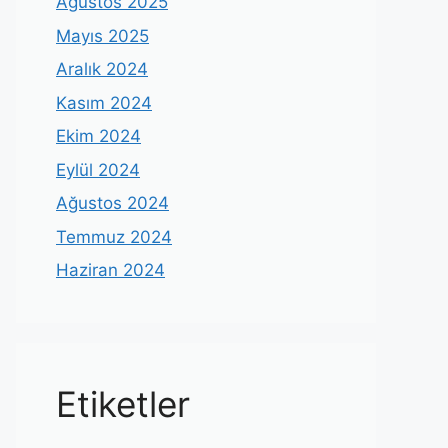
Ağustos 2025
Mayıs 2025
Aralık 2024
Kasım 2024
Ekim 2024
Eylül 2024
Ağustos 2024
Temmuz 2024
Haziran 2024
Etiketler