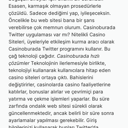
Esasen, karmaşık olmayan prosedürlerle
çözüldü. Sadece dediğimi yap, iyileşeceksin.
Öncelikle bu web sitesi bana bir şans
verebilirse çok memnun olurum. Casinoburada
Twitter uygulaması var mı? Nitelikli Casino
Siteleri, üyeleriyle etkileşim kurma aracı olarak
Casinoburada Twitter programını kullanır. Bu
çağ teknoloji çağıdır.
Casinoburada hızlı
çözümler
Teknolojinin ilerlemesiyle birlikte,
teknolojiyi kullanarak kullanıcılara hitap eden
casino siteleri ortaya çıktı. Bahislerini
değiştirirler, casinolarda casino faaliyetlerine
katılırlar, bonuslar alırlar ve çevrimiçi para
yatırma ve çekme işlemleri yaparlar. Bu süre
zarfında ondalık web sitesi sürekli olarak
güncellenmektedir, ancak belirli bir süre sonra
ayarlamalar yapılması gerekebilir. Giriş
bilgilerinizi kullanarak bunları Twitter’da