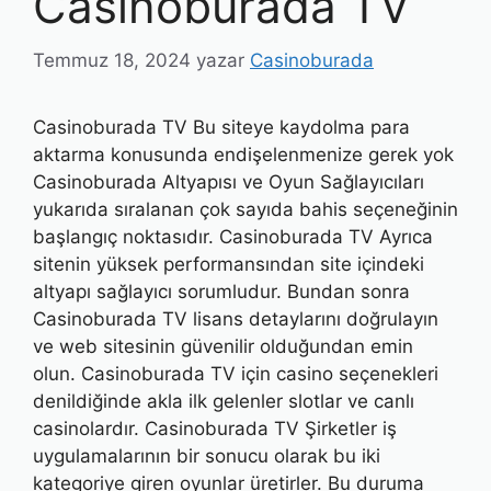
Casinoburada TV
Temmuz 18, 2024
yazar
Casinoburada
Casinoburada TV Bu siteye kaydolma para
aktarma konusunda endişelenmenize gerek yok
Casinoburada Altyapısı ve Oyun Sağlayıcıları
yukarıda sıralanan çok sayıda bahis seçeneğinin
başlangıç noktasıdır. Casinoburada TV Ayrıca
sitenin yüksek performansından site içindeki
altyapı sağlayıcı sorumludur. Bundan sonra
Casinoburada TV lisans detaylarını doğrulayın
ve web sitesinin güvenilir olduğundan emin
olun. Casinoburada TV için casino seçenekleri
denildiğinde akla ilk gelenler slotlar ve canlı
casinolardır. Casinoburada TV Şirketler iş
uygulamalarının bir sonucu olarak bu iki
kategoriye giren oyunlar üretirler. Bu duruma