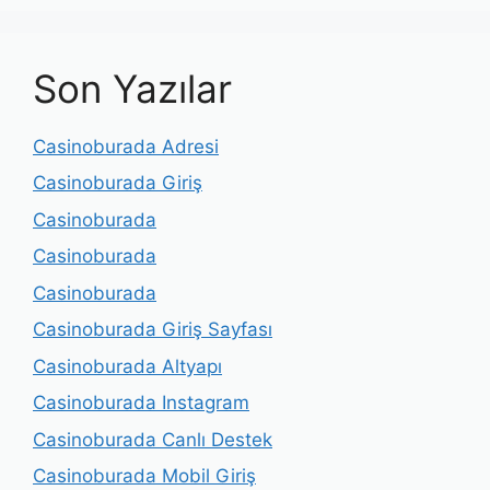
Son Yazılar
Casinoburada Adresi
Casinoburada Giriş
Casinoburada
Casinoburada
Casinoburada
Casinoburada Giriş Sayfası
Casinoburada Altyapı
Casinoburada Instagram
Casinoburada Canlı Destek
Casinoburada Mobil Giriş