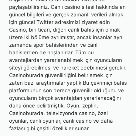
paylaşabilirsiniz. Canlı casino sitesi hakkında en
güncel bilgileri ve gerçek zamanlı verileri almak
için güncel Twitter adresimizi ziyaret edin
Casino, biri ticari, diğeri canlı bahis için olmak
üzere iki bölüme ayrılmıştır, ancak insanlar aynı
zamanda spor bahislerinden ve canlı
bahislerden de hoşlanırlar. Tüm bu
avantajlardan yararlanabilmek için oyuncuların
siteyi görebilmesi ve hareket edebilmesi gerekir.
Casinoburada güvenilirliğini belirlemek için
zaten bazı araştırmalar yaptık Bu çevrimiçi bahis
platformunun son derece güvenilir olduğunu ve
oyuncuların birçok avantajdan yararlanacağını
daha önce belirtmiştik. Oyun, zeplin,
Casinoburada, televizyonda casino, özel
oyunlar, canlı oyunlar, canlı casino ve daha
fazlası gibi çeşitli özellikler sunar.