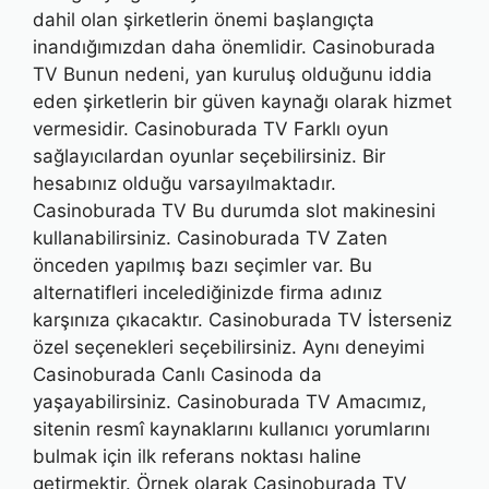
dahil olan şirketlerin önemi başlangıçta
inandığımızdan daha önemlidir. Casinoburada
TV Bunun nedeni, yan kuruluş olduğunu iddia
eden şirketlerin bir güven kaynağı olarak hizmet
vermesidir. Casinoburada TV Farklı oyun
sağlayıcılardan oyunlar seçebilirsiniz. Bir
hesabınız olduğu varsayılmaktadır.
Casinoburada TV Bu durumda slot makinesini
kullanabilirsiniz. Casinoburada TV Zaten
önceden yapılmış bazı seçimler var. Bu
alternatifleri incelediğinizde firma adınız
karşınıza çıkacaktır. Casinoburada TV İsterseniz
özel seçenekleri seçebilirsiniz. Aynı deneyimi
Casinoburada Canlı Casinoda da
yaşayabilirsiniz. Casinoburada TV Amacımız,
sitenin resmî kaynaklarını kullanıcı yorumlarını
bulmak için ilk referans noktası haline
getirmektir. Örnek olarak Casinoburada TV