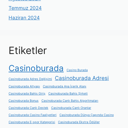
Temmuz 2024
Haziran 2024
Etiketler
Casinoburada
Casino Burada
Casinoburada Adresi
Casinoburada Adres Değişimi
Casinoburada Altyapı
Casinoburada Ana İçerik Alanı
Casinoburada Bahis Giriş
Casinoburada Bahis Şirketi
Casinoburada Bonus
Casinoburada Canlı Bahis Algoritmaları
Casinoburada Canlı Destek
Casinoburada Canlı Oranlar
Casinoburada Casino Faaliyetleri
Casinoburada Dünya Çapında Casino
Casinoburada E-spor Kategorisi
Casinoburada Ekstra Ödüller