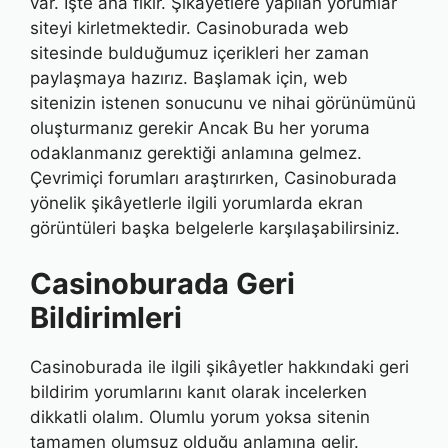
var. İşte ana fikir. Şikâyetlere yapılan yorumlar
siteyi kirletmektedir. Casinoburada web
sitesinde bulduğumuz içerikleri her zaman
paylaşmaya hazırız. Başlamak için, web
sitenizin istenen sonucunu ve nihai görünümünü
oluşturmanız gerekir Ancak Bu her yoruma
odaklanmanız gerektiği anlamına gelmez.
Çevrimiçi forumları araştırırken, Casinoburada
yönelik şikâyetlerle ilgili yorumlarda ekran
görüntüleri başka belgelerle karşılaşabilirsiniz.
Casinoburada Geri
Bildirimleri
Casinoburada ile ilgili şikâyetler hakkındaki geri
bildirim yorumlarını kanıt olarak incelerken
dikkatli olalım. Olumlu yorum yoksa sitenin
tamamen olumsuz olduğu anlamına gelir.