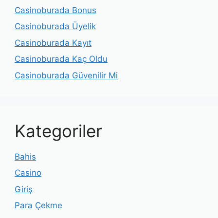
Casinoburada Bonus
Casinoburada Üyelik
Casinoburada Kayıt
Casinoburada Kaç Oldu
Casinoburada Güvenilir Mi
Kategoriler
Bahis
Casino
Giriş
Para Çekme