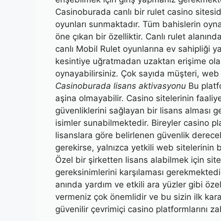
Casinoburada canlı bir rulet casino sitesidi
oyunları sunmaktadır. Tüm bahislerin oynan
öne çıkan bir özelliktir. Canlı rulet alanı
canlı Mobil Rulet oyunlarına ev sahipliği y
kesintiye uğratmadan uzaktan erişime olan
oynayabilirsiniz. Çok sayıda müşteri, web s
Casinoburada lisans aktivasyonu
Bu platf
aşina olmayabilir. Casino sitelerinin faaliy
güvenliklerini sağlayan bir lisans alması gere
isimler sunabilmektedir. Bireyler casino p
lisanslara göre belirlenen güvenlik derecel
gerekirse, yalnızca yetkili web sitelerini
Özel bir şirketten lisans alabilmek için si
gereksinimlerini karşılaması gerekmektedir.
anında yardım ve etkili ara yüzler gibi öze
vermeniz çok önemlidir ve bu sizin ilk kar
güvenilir çevrimiçi casino platformlarını za