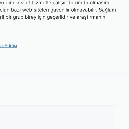
en birinci sınıf hizmetle çalışır durumda olmasını
lan bazı web siteleri güvenilir olmayabilir. Sağlam
rli bir grup birey için geçerlidir ve araştırmanın
ni Adresi