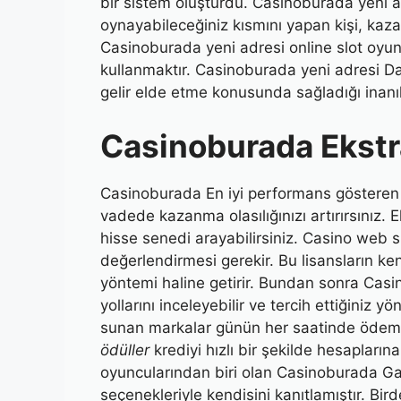
bir sistem oluşturdu. Casinoburada yeni a
oynayabileceğiniz kısmını yapan kişi, kaza
Casinoburada yeni adresi online slot oyunl
kullanmaktır. Casinoburada yeni adresi D
gelir elde etme konusunda sağladığı inanılm
Casinoburada Ekstr
Casinoburada En iyi performans gösteren s
vadede kazanma olasılığınızı artırırsınız. 
hisse senedi arayabilirsiniz. Casino web si
değerlendirmesi gerekir. Bu lisansların ken
yöntemi haline getirir. Bundan sonra Casi
yollarını inceleyebilir ve tercih ettiğiniz yö
sunan markalar günün her saatinde ödeme
ödüller
krediyi hızlı bir şekilde hesapları
oyuncularından biri olan Casinoburada Ga
seçenekleriyle kendisini kanıtlamıştır. Bi