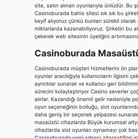
site, satın alınan oyunlarıyla ünlüdür. Bu ş
Casinoburada bahis sitesi sık sık bu şirket
keyif alıyoruz çünkü bunları sürekli olara
miktarlarda kazanabiliyoruz. Şirketin bu a
çekerek web sitesinin üyeliğini artırmasın
Casinoburada Masaüstü
Casinoburada müşteri hizmetlerini ön pland
oyunlar aracılığıyla kullanıcıların ilgisini ç
ayrıntılar sunarak ve kullanıcı geri bildiri
sürecini kolaylaştırıyor Casino severler
alırlar. Kazandığı önemli gelir nedeniyle po
oyun seçeneğinin bolluğu, slot oyunlarında
daha geniş bir seçenek yelpazesi sunarak
masaüstü cihazlarda
Büyük kurumsal alty
cihazlarda slot oyunları oynamayı çok basi
Casinoburada yeni adresi
alternatifleri 