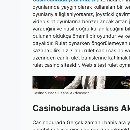
oyunlarında yaygın olarak kullanılan bir te
oyunlarıyla ilgileniyorsanız, joysticki çev
video slot oyunlarına benzer ancak artan j
yaradığını ve nasıl doğru kullanılacağını b
bulunan oldukça önemli bir oyundur ve key
dayalıdır. Rulet oynarken öngörülemeyen 
kazanabilirsiniz. Canlı rulet canlı casino 
üzerinden canlı rulet bahislerine katılmak 
rulet casino sitesidir. Web sitesi rulet oy
Casinoburada Lisans Aktivasyonu
Casinoburada Lisans A
Casinoburada Gerçek zamanlı bahis ara y
erişebilmek için giriş yapmanız gerekmekte