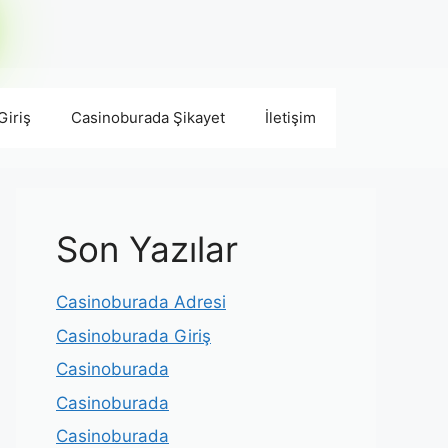
Giriş
Casinoburada Şikayet
İletişim
Son Yazılar
Casinoburada Adresi
Casinoburada Giriş
Casinoburada
Casinoburada
Casinoburada