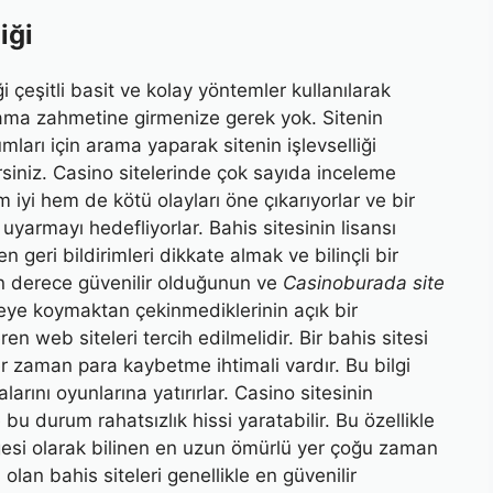
iği
i çeşitli basit ve kolay yöntemler kullanılarak
arama zahmetine girmenize gerek yok. Sitenin
umları için arama yaparak sitenin işlevselliği
rsiniz. Casino sitelerinde çok sayıda inceleme
iyi hem de kötü olayları öne çıkarıyorlar ve bir
armayı hedefliyorlar. Bahis sitesinin lisansı
n geri bildirimleri dikkate almak ve bilinçli bir
on derece güvenilir olduğunun ve
Casinoburada site
teye koymaktan çekinmediklerinin açık bir
n web siteleri tercih edilmelidir. Bir bahis sitesi
er zaman para kaybetme ihtimali vardır. Bu bilgi
arını oyunlarına yatırırlar. Casino sitesinin
bu durum rahatsızlık hissi yaratabilir. Bu özellikle
ölgesi olarak bilinen en uzun ömürlü yer çoğu zaman
lan bahis siteleri genellikle en güvenilir