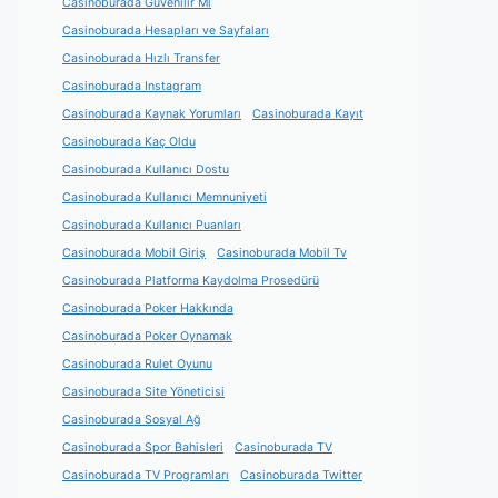
Casinoburada Güvenilir Mi
Casinoburada Hesapları ve Sayfaları
Casinoburada Hızlı Transfer
Casinoburada Instagram
Casinoburada Kaynak Yorumları
Casinoburada Kayıt
Casinoburada Kaç Oldu
Casinoburada Kullanıcı Dostu
Casinoburada Kullanıcı Memnuniyeti
Casinoburada Kullanıcı Puanları
Casinoburada Mobil Giriş
Casinoburada Mobil Tv
Casinoburada Platforma Kaydolma Prosedürü
Casinoburada Poker Hakkında
Casinoburada Poker Oynamak
Casinoburada Rulet Oyunu
Casinoburada Site Yöneticisi
Casinoburada Sosyal Ağ
Casinoburada Spor Bahisleri
Casinoburada TV
Casinoburada TV Programları
Casinoburada Twitter