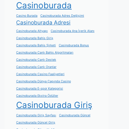
Casinoburada
Casino Burada
Casinoburada Adres Değişimi
Casinoburada Adresi
Casinoburada Altyapı
Casinoburada Ana İçerik Alanı
Casinoburada Bahis Giriş
Casinoburada Bahis Şirketi
Casinoburada Bonus
Casinoburada Canlı Bahis Algoritmaları
Casinoburada Canlı Destek
Casinoburada Canlı Oranlar
Casinoburada Casino Faaliyetleri
Casinoburada Dünya Çapında Casino
Casinoburada E-spor Kategorisi
Casinoburada Ekstra Ödüller
Casinoburada Giriş
Casinoburada Giriş Sayfası
Casinoburada Güncel
Casinoburada Güncel Giriş