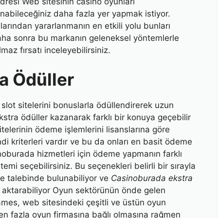
dresi Web sitesinin casino oyunları
nabileceğiniz daha fazla yer yapmak istiyor.
arından yararlanmanın en etkili yolu bunları
aha sonra bu markanın geleneksel yöntemlerle
az fırsatı inceleyebilirsiniz.
a Ödüller
lot sitelerini bonuslarla ödüllendirerek uzun
Ekstra ödüller kazanarak farklı bir konuya geçebilir
telerinin ödeme işlemlerini lisanslarına göre
di kriterleri vardır ve bu da onları en basit ödeme
noburada hizmetleri için ödeme yapmanın farklı
ntemi seçebilirsiniz. Bu seçenekleri belirli bir sırayla
 talebinde bulunabiliyor ve
Casinoburada ekstra
na aktarabiliyor Oyun sektörünün önde gelen
mes, web sitesindeki çeşitli ve üstün oyun
rden fazla oyun firmasına bağlı olmasına rağmen