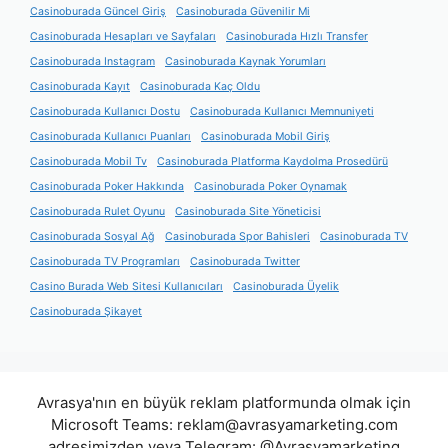
Casinoburada Güncel Giriş
Casinoburada Güvenilir Mi
Casinoburada Hesapları ve Sayfaları
Casinoburada Hızlı Transfer
Casinoburada Instagram
Casinoburada Kaynak Yorumları
Casinoburada Kayıt
Casinoburada Kaç Oldu
Casinoburada Kullanıcı Dostu
Casinoburada Kullanıcı Memnuniyeti
Casinoburada Kullanıcı Puanları
Casinoburada Mobil Giriş
Casinoburada Mobil Tv
Casinoburada Platforma Kaydolma Prosedürü
Casinoburada Poker Hakkında
Casinoburada Poker Oynamak
Casinoburada Rulet Oyunu
Casinoburada Site Yöneticisi
Casinoburada Sosyal Ağ
Casinoburada Spor Bahisleri
Casinoburada TV
Casinoburada TV Programları
Casinoburada Twitter
Casino Burada Web Sitesi Kullanıcıları
Casinoburada Üyelik
Casinoburada Şikayet
Avrasya'nın en büyük reklam platformunda olmak için
Microsoft Teams:
reklam@avrasyamarketing.com
adresimizden veya Telegram: @Avrasyamarketing