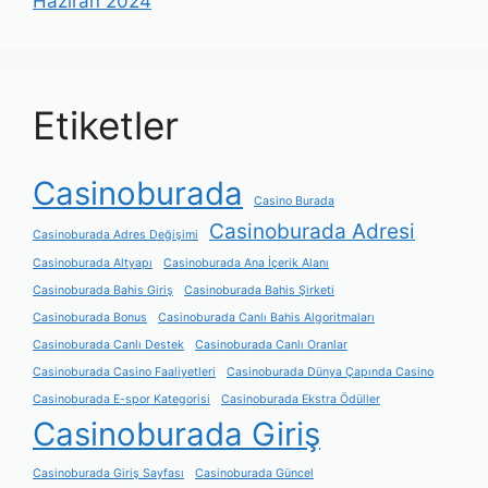
Haziran 2024
Etiketler
Casinoburada
Casino Burada
Casinoburada Adresi
Casinoburada Adres Değişimi
Casinoburada Altyapı
Casinoburada Ana İçerik Alanı
Casinoburada Bahis Giriş
Casinoburada Bahis Şirketi
Casinoburada Bonus
Casinoburada Canlı Bahis Algoritmaları
Casinoburada Canlı Destek
Casinoburada Canlı Oranlar
Casinoburada Casino Faaliyetleri
Casinoburada Dünya Çapında Casino
Casinoburada E-spor Kategorisi
Casinoburada Ekstra Ödüller
Casinoburada Giriş
Casinoburada Giriş Sayfası
Casinoburada Güncel