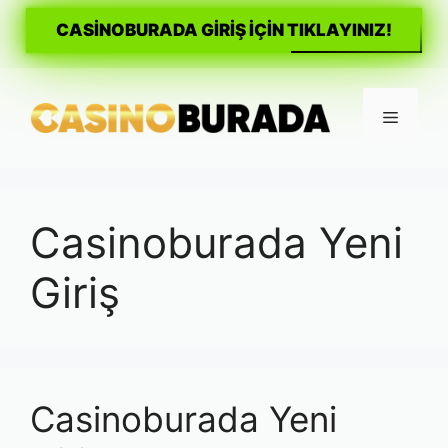
CASİNOBURADA GİRİŞ İÇİN TIKLAYINIZ!
İçeriğe
atla
Menü
Casinoburada Yeni
Giriş
Casinoburada Yeni